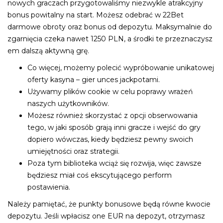
nowych graczach przygotowaliśmy niezwykle atrakcyjny
bonus powitalny na start. Możesz odebrać w 22Bet
darmowe obroty oraz bonus od depozytu. Maksymalnie do
zgarnięcia czeka nawet 1250 PLN, a środki te przeznaczysz
em dalszą aktywną grę.
Co więcej, możemy polecić wypróbowanie unikatowej
oferty kasyna – gier unces jackpotami.
Używamy plików cookie w celu poprawy wrażeń
naszych użytkowników.
Możesz również skorzystać z opcji obserwowania
tego, w jaki sposób grają inni gracze i wejść do gry
dopiero wówczas, kiedy będziesz pewny swoich
umiejętności oraz strategii.
Poza tym biblioteka wciąż się rozwija, więc zawsze
będziesz miał coś ekscytującego perform
postawienia.
Należy pamiętać, że punkty bonusowe będą równe kwocie
depozytu. Jeśli wpłacisz one EUR na depozyt, otrzymasz