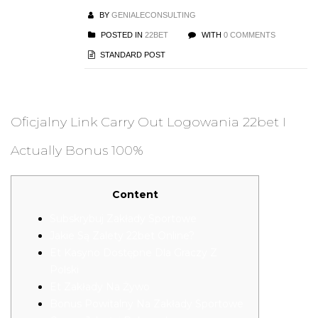
BY
GENIALECONSULTING
POSTED IN
22BET
WITH
0 COMMENTS
STANDARD POST
Oficjalny Link Carry Out Logowania 22bet I
Actually Bonus 100%
Content
Subskrybuj Zakłady Sportowe
Jakie Są Zalety 22bet Online?
Et Kasyno Dostępne Dla Graczy Z
Polski
Et Zakłady Na Żywo
Bonus Powitalny Na Zakłady Sportowe