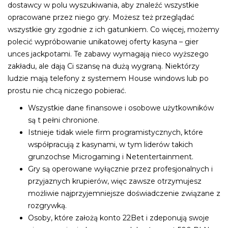
dostawcy w polu wyszukiwania, aby znaleźć wszystkie
opracowane przez niego gry. Możesz też przeglądać
wszystkie gry zgodnie z ich gatunkiem. Co więcej, możemy
polecić wypróbowanie unikatowej oferty kasyna – gier
unces jackpotami. Te zabawy wymagają nieco wyższego
zakładu, ale dają Ci szansę na dużą wygraną. Niektórzy
ludzie mają telefony z systemem House windows lub po
prostu nie chcą niczego pobierać.
Wszystkie dane finansowe i osobowe użytkowników
są t pełni chronione.
Istnieje tidak wiele firm programistycznych, które
współpracują z kasynami, w tym liderów takich
grunzochse Microgaming i Netentertainment.
Gry są operowane wyłącznie przez profesjonalnych i
przyjaznych krupierów, więc zawsze otrzymujesz
możliwie najprzyjemniejsze doświadczenie związane z
rozgrywką.
Osoby, które założą konto 22Bet i zdeponują swoje