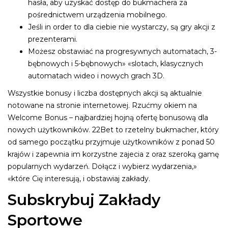
hasła, aby uzyskać dostęp do bukmachera za
pośrednictwem urządzenia mobilnego.
Jeśli in order to dla ciebie nie wystarczy, są gry akcji z
prezenterami.
Możesz obstawiać na progresywnych automatach, 3-
bębnowych i 5-bębnowych» «slotach, klasycznych
automatach wideo i nowych grach 3D.
Wszystkie bonusy i liczba dostępnych akcji są aktualnie
notowane na stronie internetowej. Rzućmy okiem na
Welcome Bonus – najbardziej hojną ofertę bonusową dla
nowych użytkowników. 22Bet to rzetelny bukmacher, który
od samego początku przyjmuje użytkowników z ponad 50
krajów i zapewnia im korzystne zajecia z oraz szeroką gamę
popularnych wydarzeń. Dołącz i wybierz wydarzenia,»
«które Cię interesują, i obstawiaj zakłady.
Subskrybuj Zakłady
Sportowe