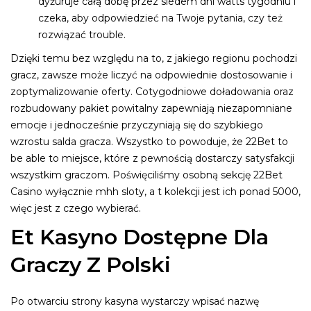
dyżuruje całą dobę przez siedem dni watts tygodniu i
czeka, aby odpowiedzieć na Twoje pytania, czy też
rozwiązać trouble.
Dzięki temu bez względu na to, z jakiego regionu pochodzi
gracz, zawsze może liczyć na odpowiednie dostosowanie i
zoptymalizowanie oferty. Cotygodniowe doładowania oraz
rozbudowany pakiet powitalny zapewniają niezapomniane
emocje i jednocześnie przyczyniają się do szybkiego
wzrostu salda gracza. Wszystko to powoduje, że 22Bet to
be able to miejsce, które z pewnością dostarczy satysfakcji
wszystkim graczom. Poświęciliśmy osobną sekcję 22Bet
Casino wyłącznie mhh sloty, a t kolekcji jest ich ponad 5000,
więc jest z czego wybierać.
Et Kasyno Dostępne Dla
Graczy Z Polski
Po otwarciu strony kasyna wystarczy wpisać nazwę