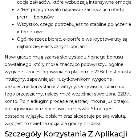
opcje zakładów, które wzbudzają intensywne emocje.
22Bet przygotowało naprawdę zachęcającą ofertę
premii i bonusów.
Wszystko, czego potrzebujesz to stabilne połączenie
internetowe.
Ogólnie rzecz biorąc, e-portfele we kryptowaluty są
najbardziej elastycznymi opcjami.
Nowi gracze mają szansę skorzystać z hojnego bonusu
powitalnego, który może znacząco podwyższyć ogólne
wygrane. Proces logowania na platformie 22Bet jest prosty i
intuicyjny, zapewniając» «użytkownikom wygodne i
bezpieczne korzystanie z witryny. Oczywiście, zanim do
tego przejdziemy, należy mieć wcześniej stworzone 22Bet
konto. Po niedługim procesie rejestracji można już przejść
do logowania oraz docelowej rozgrywki. Strona jest
dostępna w języku polskim oraz akceptuje polską walutę,
więc jest to świetna opcja dla graczy z Polski.
Szczegóły Korzystania Z Aplikacji