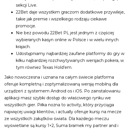
sekcji Live.
22Bet daje wszystkim graczom dodatkowe przywileje,
takie jak premie i wszelkiego rodzaju ciekawe
promocje.
Nie bez powodu 22Bet PL jest jednym z częściej
wybieranych kasyn online w Polsce i w wielu innych
krajach.
Udostępniamy najbardziej zaufane platformy do gry w
kilku najbardziej rozchwytywanych wersjach pokera, w
tym również Texas Hold’em.
Jako nowoczesna i uznana na całym świecie platforma
oferuje kompletną i zoptymalizowaną wersję mobilną dla
urządzeń z systemem Android os i iOS. Po zainstalowaniu
aplikacji masz szybki dostęp do właściwego rynku we
wszystkich gier. Piłka nożna to activity, który przyciąga
najwięcej uwagi klientów, i actually oferuje kursy na mecze
ze wszystkich zakątków świata. Dla każdego meczu
wyświetlane są kursy 1×2, Suma bramek my partner and i