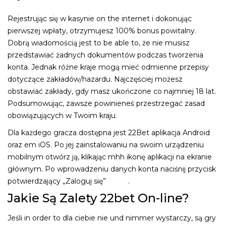
Rejestrując się w kasynie on the internet i dokonując
pierwszej wpłaty, otrzymujesz 100% bonus powitalny.
Dobrą wiadomością jest to be able to, że nie musisz
przedstawiać żadnych dokumentów podczas tworzenia
konta. Jednak różne kraje mogą mieć odmienne przepisy
dotyczące zakładów/hazardu. Najczęściej możesz
obstawiać zakłady, gdy masz ukończone co najmniej 18 lat.
Podsumowując, zawsze powinieneś przestrzegać zasad
obowiązujących w Twoim kraju.
Dla każdego gracza dostępna jest 22Bet aplikacja Android
oraz em iOS. Po jej zainstalowaniu na swoim urządzeniu
mobilnym otwórz ją, klikając mhh ikonę aplikacji na ekranie
głównym. Po wprowadzeniu danych konta naciśnij przycisk
potwierdzający „Zaloguj się”
22bet
.
Jakie Są Zalety 22bet On-line?
Jeśli in order to dla ciebie nie und nimmer wystarczy, są gry