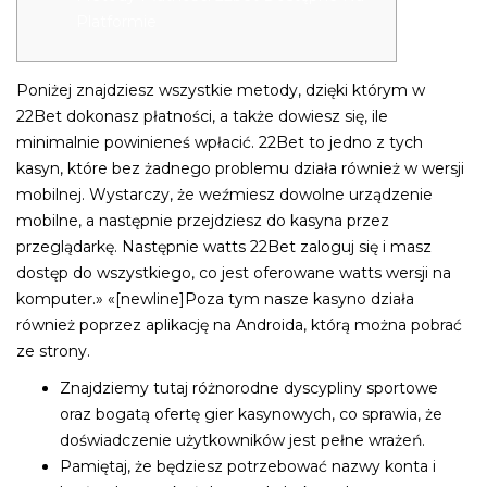
Platformie
Poniżej znajdziesz wszystkie metody, dzięki którym w
22Bet dokonasz płatności, a także dowiesz się, ile
minimalnie powinieneś wpłacić. 22Bet to jedno z tych
kasyn, które bez żadnego problemu działa również w wersji
mobilnej. Wystarczy, że weźmiesz dowolne urządzenie
mobilne, a następnie przejdziesz do kasyna przez
przeglądarkę. Następnie watts 22Bet zaloguj się i masz
dostęp do wszystkiego, co jest oferowane watts wersji na
komputer.» «[newline]Poza tym nasze kasyno działa
również poprzez aplikację na Androida, którą można pobrać
ze strony.
Znajdziemy tutaj różnorodne dyscypliny sportowe
oraz bogatą ofertę gier kasynowych, co sprawia, że
doświadczenie użytkowników jest pełne wrażeń.
Pamiętaj, że będziesz potrzebować nazwy konta i