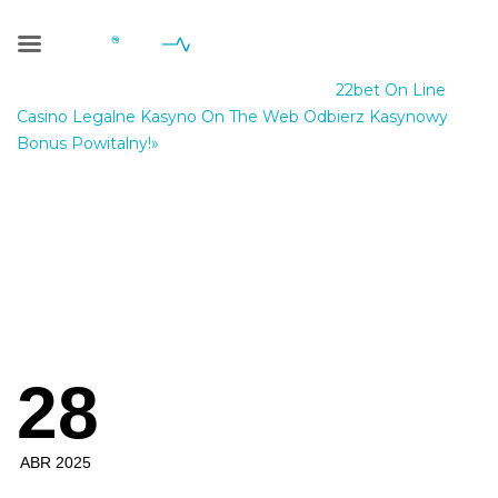
Blog Single
Geniale Consulting
>
Blog
>
22bet
>
22bet On Line
Casino Legalne Kasyno On The Web Odbierz Kasynowy
Bonus Powitalny!»
22bet On Line
Casino Legalne
Kasyno On The
28
Web Odbierz
Kasynowy Bonus
ABR 2025
Powitalny!»