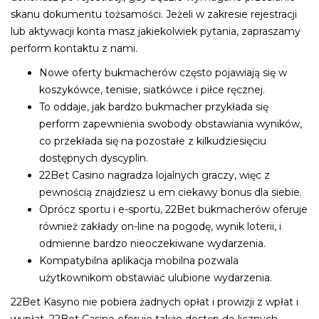
skanu dokumentu tożsamości. Jeżeli w zakresie rejestracji
lub aktywacji konta masz jakiekolwiek pytania, zapraszamy
perform kontaktu z nami.
Nowe oferty bukmacherów często pojawiają się w
koszykówce, tenisie, siatkówce i piłce ręcznej.
To oddaje, jak bardzo bukmacher przykłada się
perform zapewnienia swobody obstawiania wyników,
co przekłada się na pozostałe z kilkudziesięciu
dostępnych dyscyplin.
22Bet Casino nagradza lojalnych graczy, więc z
pewnością znajdziesz u em ciekawy bonus dla siebie.
Oprócz sportu i e-sportu, 22Bet bukmacherów oferuje
również zakłady on-line na pogodę, wynik loterii, i
odmienne bardzo nieoczekiwane wydarzenia.
Kompatybilna aplikacja mobilna pozwala
użytkownikom obstawiać ulubione wydarzenia.
22Bet Kasyno nie pobiera żadnych opłat i prowizji z wpłat i