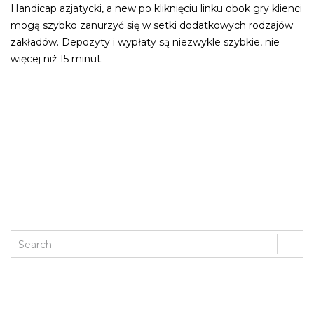
Handicap azjatycki, a new po kliknięciu linku obok gry klienci
mogą szybko zanurzyć się w setki dodatkowych rodzajów
zakładów. Depozyty i wypłaty są niezwykle szybkie, nie
więcej niż 15 minut.
PREVIOUS POST
NEXT POST
ENTRADAS RECIENTES