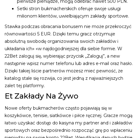
pierwsze pieniądze, mogą odebrać nawet 500 PLN.
Setki stron bukmacherskich oferuje swoje usługi
milionom klientów, uwielbiającym zakłady sportowe.
Stawka podczas obracania bonusem nie może przekroczyć
równowartości 5 EUR. Dzięki temu gracz otrzymuje
absolutną swobodę organizowania swoich zakładów i
układania ich» «w najdogodniejszej dla siebie formie. W
22Bet zaloguj się, wybierając przycisk „Zaloguj”, a new
następnie wpisz numer telefonu lub adres e-mail oraz hasło.
Dzięki takiej liście partnerów możesz mieć pewność, że
katalog stale się rozwija, co jest jedną z najważniejszych
zalet tej platformy.
Et Zakłady Na Żywo
Nowe oferty bukmacherów często pojawiają się w
koszykówce, tenisie, siatkówce i piłce ręcznej. Gracze mogą
łatwo uzyskać dostęp do kasyna my partner and i zakładów
sportowych oraz bezpośrednio rozpocząć grę po wpłaceniu
pieniędzy na swoje konto 22Bet. Weryfikacja danych będzie