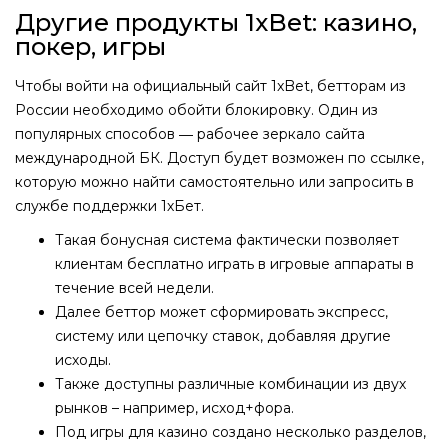
Другие продукты 1xBet: казино,
покер, игры
Чтобы войти на официальный сайт 1xBet, бетторам из
России необходимо обойти блокировку. Один из
популярных способов ― рабочее зеркало сайта
международной БК. Доступ будет возможен по ссылке,
которую можно найти самостоятельно или запросить в
службе поддержки 1хБет.
Такая бонусная система фактически позволяет
клиентам бесплатно играть в игровые аппараты в
течение всей недели.
Далее беттор может сформировать экспресс,
систему или цепочку ставок, добавляя другие
исходы.
Также доступны различные комбинации из двух
рынков – например, исход+фора.
Под игры для казино создано несколько разделов,