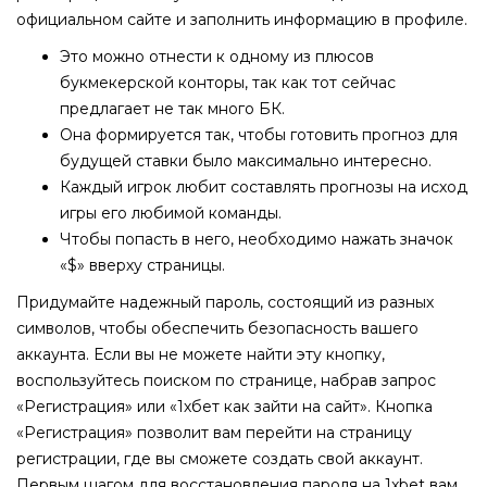
официальном сайте и заполнить информацию в профиле.
Это можно отнести к одному из плюсов
букмекерской конторы, так как тот сейчас
предлагает не так много БК.
Она формируется так, чтобы готовить прогноз для
будущей ставки было максимально интересно.
Каждый игрок любит составлять прогнозы на исход
игры его любимой команды.
Чтобы попасть в него, необходимо нажать значок
«$» вверху страницы.
Придумайте надежный пароль, состоящий из разных
символов, чтобы обеспечить безопасность вашего
аккаунта. Если вы не можете найти эту кнопку,
воспользуйтесь поиском по странице, набрав запрос
«Регистрация» или «1хбет как зайти на сайт». Кнопка
«Регистрация» позволит вам перейти на страницу
регистрации, где вы сможете создать свой аккаунт.
Первым шагом для восстановления пароля на 1xbet вам