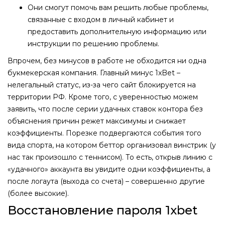
Они смогут помочь вам решить любые проблемы,
связанные с входом в личный кабинет и
предоставить дополнительную информацию или
инструкции по решению проблемы.
Впрочем, без минусов в работе не обходится ни одна
букмекерская компания. Главный минус 1xBet –
нелегальный статус, из-за чего сайт блокируется на
территории РФ. Кроме того, с уверенностью можем
заявить, что после серии удачных ставок контора без
объяснения причин режет максимумы и снижает
коэффициенты. Порезке подвергаются события того
вида спорта, на котором беттор организовал винстрик (у
нас так произошло с теннисом). То есть, открыв линию с
«удачного» аккаунта вы увидите одни коэффициенты, а
после логаута (выхода со счета) – совершенно другие
(более высокие).
Восстановление пароля 1xbet