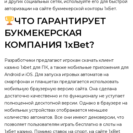
и других социальных сетях, используйте его для быстрой
авторизации на сайте букмекерской конторы 1хБет.
ЧТО ГАРАНТИРУЕТ
БУКМЕКЕРСКАЯ
КОМПАНИЯ 1xBet?
Разработчики предлагают игрокам скачать клиент
казино 1xbet для ПК, а также мобильные приложения для
Android и iOS. Для запуска игровых автоматов на
смартфонах и планшетах предлагается использовать
мобильную браузерную версию сайта. Она сделана
достаточно качественно и по функционалу не уступает
полноценной десктопной версии. Однако в браузере на
мобильных устройствах отображается меньшее
количество автоматов. Все они имеют демоверсии, что
позволяет пользователям играть бесплатно в слоты на
1хбет казино. Помимо ставок на спорт, на сайте 1xBet