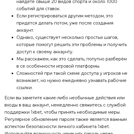
найдете свыше 20 видов спорта и около 1000
событий для ставок.
Если регистрироваться другим методом, это
придется делать потом, уже после создания
аккаунт.
Однако, существует несколько простых шагов,
которые помогут решить эти проблемы и получить
доступ к своему аккаунту.
Мы расскажем, как это сделать, попутно разберём
в се особенности игровой платформы.
Сложностей при такой схеме доступа у игроков не
возникает, но нужно ежедневно узнавать рабочие
ссылки.
Если вы заметите какие-либо необычные действия или
входы в ваш аккаунт, немедленно свяжитесь с службой
поддержки 1xbet, чтобы принять необходимые меры.
Регулярное обновление пароля также является важным
аспектом безопасности личного кабинета 1xbet.
Используйте возможность изменить пароль через