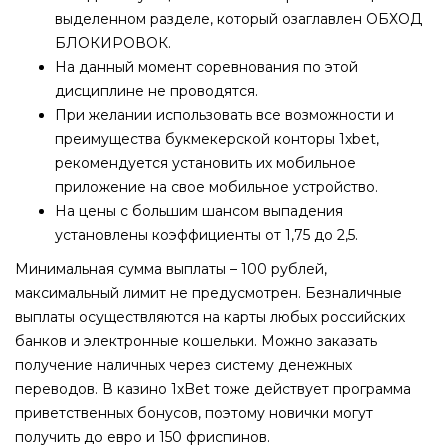
выделенном разделе, который озаглавлен ОБХОД
БЛОКИРОВОК.
На данный момент соревнования по этой
дисциплине не проводятся.
При желании использовать все возможности и
преимущества букмекерской конторы 1xbet,
рекомендуется установить их мобильное
приложение на свое мобильное устройство.
На цены с большим шансом выпадения
установлены коэффициенты от 1,75 до 2,5.
Минимальная сумма выплаты – 100 рублей,
максимальный лимит не предусмотрен. Безналичные
выплаты осуществляются на карты любых российских
банков и электронные кошельки. Можно заказать
получение наличных через систему денежных
переводов. В казино 1xBet тоже действует программа
приветственных бонусов, поэтому новички могут
получить до евро и 150 фриспинов.