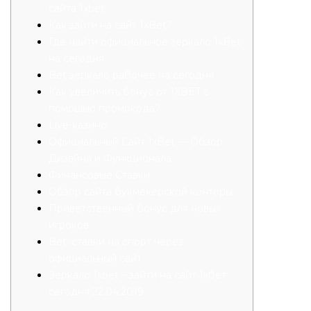
сайта 1xbet
Как зайти на сайт 1xBet?
Где найти официальное зеркало 1xBet
на сегодня
Bet зеркало рабочее на сегодня
Как увеличить бонус от 1XBET с
помощью промокода?
Live-казино
Официальный Сайт 1xBet — Обзор
Дизайна и Функционала
Финансовые Ставки
Обзор сайта букмекерской конторы
Приветственный бонус для новых
игроков
Bet: ставки на спорт через
официальный сайт
Зеркало 1xbet – зайти на сайт 1хбет
сегодня 22.04.2019