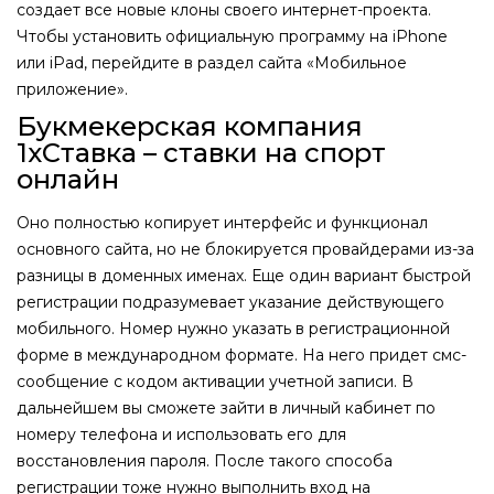
создает все новые клоны своего интернет-проекта.
Чтобы установить официальную программу на iPhone
или iPad, перейдите в раздел сайта «Мобильное
приложение».
Букмекерская компания
1хСтавка – ставки на спорт
онлайн
Оно полностью копирует интерфейс и функционал
основного сайта, но не блокируется провайдерами из-за
разницы в доменных именах. Еще один вариант быстрой
регистрации подразумевает указание действующего
мобильного. Номер нужно указать в регистрационной
форме в международном формате. На него придет смс-
сообщение с кодом активации учетной записи. В
дальнейшем вы сможете зайти в личный кабинет по
номеру телефона и использовать его для
восстановления пароля. После такого способа
регистрации тоже нужно выполнить вход на