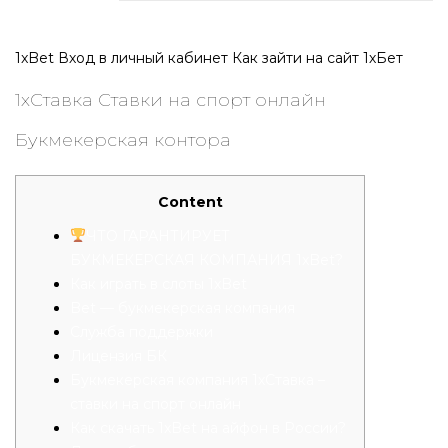
1xBet Вход в личный кабинет Как зайти на сайт 1хБет
1хСтавка Ставки на спорт онлайн
Букмекерская контора
Content
ЧТО ГАРАНТИРУЕТ
БУКМЕКЕРСКАЯ КОМПАНИЯ 1xBet?
Как играть в слоты 1xBet
Bet — букмекерская компания
Служба поддержки
Лицензия БК
Букмекерская компания 1хСтавка –
ставки на спорт онлайн
Как скачать 1xBet на айфон в России?