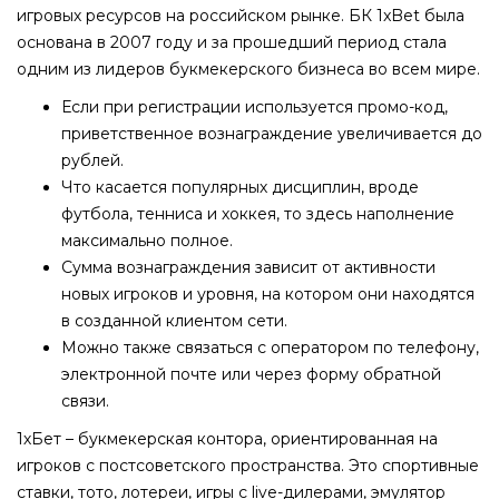
игровых ресурсов на российском рынке. БК 1xBet была
основана в 2007 году и за прошедший период стала
одним из лидеров букмекерского бизнеса во всем мире.
Если при регистрации используется промо-код,
приветственное вознаграждение увеличивается до
рублей.
Что касается популярных дисциплин, вроде
футбола, тенниса и хоккея, то здесь наполнение
максимально полное.
Сумма вознаграждения зависит от активности
новых игроков и уровня, на котором они находятся
в созданной клиентом сети.
Можно также связаться с оператором по телефону,
электронной почте или через форму обратной
связи.
1хБет – букмекерская контора, ориентированная на
игроков с постсоветского пространства. Это спортивные
ставки, тото, лотереи, игры с live-дилерами, эмулятор