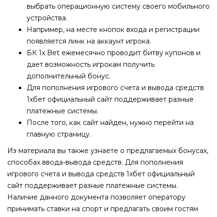
выбрать операционную систему своего мобильного
устройства.
Например, на месте кнопок входа и регистрации
появляется линк на аккаунт игрока.
БК 1x Bet ежемесячно проводит битву купонов и
дает возможность игрокам получить
дополнительный бонус.
Для пополнения игрового счета и вывода средств
1хбет официальный сайт поддерживает разные
платежные системы.
После того, как сайт найден, нужно перейти на
главную страницу.
Из материала вы также узнаете о предлагаемых бонусах,
способах ввода-вывода средств. Для пополнения
игрового счета и вывода средств 1хбет официальный
сайт поддерживает разные платежные системы.
Наличие данного документа позволяет оператору
принимать ставки на спорт и предлагать своим гостям