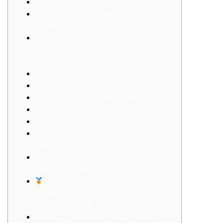
Другие букмекеры
Другие продукты 1xBet: казино,
покер, игры
Как стать клиентом 1xBet и создать
учетную запись с помощью номера
мобильного телефона?
Казино
Регистрация нового счета 1xbet
Восстановление пароля 1xbet
Лицензия и Легальность БК 1xBet
Промокод на сайт 1xBet
Bet (1хБет) – обзор официального
сайта
Что даёт использование промо-кода
при регистрации в 1xBet
ПОЧЕМУ КЛИЕНТЫ МОГУТ
ДОВЕРЯТЬ БУКМЕКЕРСКОЙ
КОМПАНИИ 1XСТАВКА?
Работа с аккаунтом через зеркало