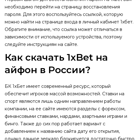
необходимо перейти на страницу восстановления
пароля. Для этого воспользуйтесь ссылкой, которую
можно найти на странице входа в личный кабинет 1хбет.
Обратите внимание, что ссылка может отличаться в
зависимости от используемого устройства, поэтому
следуйте инструкциям на сайте.
Как скачать 1xBet на
айфон в России?
БК 1хБет имеет современный ресурс, который
обеспечит игроков массой возможностей. Ставки на
спорт являются лишь одним направлением работы
компании, на ее сайте имеются разделы с форексом,
финансовыми ставками, нардами, азартными играми и
бинго. Также до сих пор работает вариант с
добавлением к названию сайта дату его открытия,
однако данное зеркало блокируется достаточно быстро.