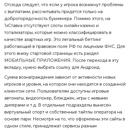
Отсюда следует, что если у игрока возникнут проблемы
с выплатами, рассчитывать придётся только на
добропорядочность букмекера. Помимо этого, на
1хСтавка отсутствуют слоты онлайн-казино и
тотализаторы, которые можно классифицировать в
качестве азартных игр. Это легальный беттинг
работающий в правовом поле РФ по лицензии ФНС. Для
этого внизу стартовой страницы есть раздел
МОБИЛЬНЫЕ ПРИЛОЖЕНИЯ. После перехода в эту
вкладку, нужно выбрать ссылку для Андроид.
Сумма вознаграждения зависит от активности новых
игроков и уровня, на котором они находятся в созданной
клиентом сети. Пользователям доступны игровые
автоматы, видеопокер, блэкджек, игры с живыми
дилерами и т.д. В отдельные подразделы вынесен
виртуальный спорт и собственные тайтлы оператора на
основе пари. Несмотря на то, что оформлены эти сайты в
одном стиле, принадлежат сервисы разным