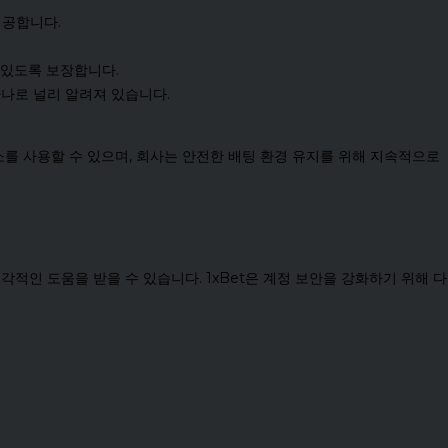
제공합니다.
 있도록 보장합니다.
하나로 널리 알려져 있습니다.
주소를 사용할 수 있으며, 회사는 안전한 배팅 환경 유지를 위해 지속적으로
적인 도움을 받을 수 있습니다. 1xBet은 계정 보안을 강화하기 위해 다