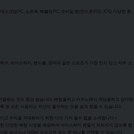
탑PC, 노트북, 테블릿PC, 모바일 앱(안드로이드, iOS) 다양한 환
 탁구, 아이스하키, 핸드볼, 경마와 같은 스포츠가 가장 인기 있고 자주 스
조언을받는 것도 항상 쉽습니다. 베팅을하고 카지노에서 게임을하고 싶다면
록 된 모든 사용자는 자신이 좋아하는 것을 쉽게 찾을 수 있습니다.
즐기고 수익을 극대화하기 위한 다섯 가지 필수 팁을 소개합니다.»
에 대한 다양한 베팅 시장을 제공하여 아이스하키 팬들이 뒤처지지 않도록 합
다음 보너스나 1xBet 프로모션 코드 중 하나를 선택할 수 있습니다.