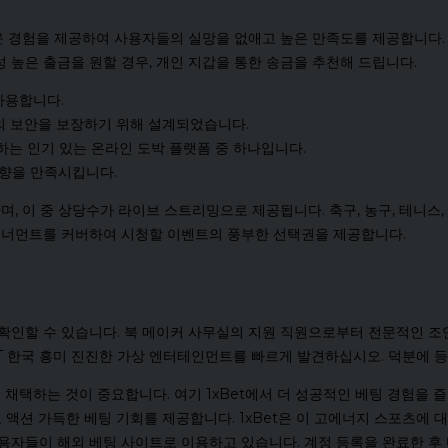
험을 제공하여 사용자들의 실망을 없애고 높은 만족도를 제공합니다. 데스크
 높은 출금을 원할 경우, 개인 지갑을 통한 송금을 추천해 드립니다.
사용합니다.
의 보안을 보장하기 위해 설계되었습니다.
하는 인기 있는 온라인 도박 플랫폼 중 하나입니다.
취향을 만족시킵니다.
며, 이 중 상당수가 라이브 스트리밍으로 제공됩니다. 축구, 농구, 테니스,
 토너먼트를 커버하여 시청할 이벤트의 풍부한 선택권을 제공합니다.
 확인할 수 있습니다. 북 메이커 사무실의 지원 직원으로부터 전문적인 
ET 한국 흥미 진진한 가상 엔터테인먼트를 빠르게 발견하십시오. 덕분에 등
 채택하는 것이 중요합니다. 여기 1xBet에서 더 성공적인 베팅 경험을 
르고 액션 가득한 베팅 기회를 제공합니다. 1xBet은 이 고에너지 스포츠
사용자들이 해외 베팅 사이트로 이용하고 있습니다. 계정 등록을 완료한 후 