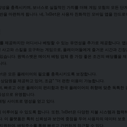
다양성을 충족시키며, 보너스로 실질적인 가치를 더해 게임 모험의 모든 단계
을 마련하게 됩니다. 네, 1xBet은 사용자 친화적인 모바일 앱을 안드로
성
범위를 제공하지만 어디서나 베팅할 수 있는 유연성을 추가로 제공합니다. 앱
 사고와 스킬을 요구하는 게임으로, 플레이어들에게 즐거운 시간과 긴장감
있습니다. 원엑스벳은 메이저 베팅 업체 중 가장 좋은 조건의 배당률을 
니다.
bet은 모든 플레이어의 필요를 충족시키도록 보장합니다.
담원을 제공하고 있어, 조금” “더 편한 이용이 가능합니다.
며, 빠르고 쉬운 플레이의 편리함과 한국 플레이어의 취향에 맞춘 독특한
뢰성으로 유명합니다.
 베팅 사이트로 명성을 얻고 있다.
이루어질 수 있도록 합니다. 또한, 1xBet은 다양한 지불 시스템과 협
니다. 이 플랫폼은 특히 신뢰성과 보안에 중점을 두어 사용자의 데이터 보호
지원하며, 배팅주소를 통해 빠르고 간편하게 접근할 수 있다.