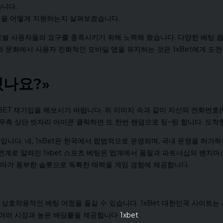
습니다.
 베팅을 어떻게 지원하는지 살펴보겠습니다.
로벌 사용자들의 요구를 충족시키기 위해 노력해 왔습니다. 다양한 베팅 옵
문화에서 사용자 친화적인 모바일 앱을 유지하는 것은 1xBet에게 도전이었
있나요?»
XBET 재가입을 해보시기 바랍니다. 위 이미지 속과 같이 자신의 전화번호
우즈 우측 상단 빗자리 아이콘 클릭하면 또 한번 랜덤으로 팅~팅 합니다. 
입니다. 네, 1xBet은 한국에서 합법적으로 운영되며, 국내 운영을 허
 연계로 알려진 1xbet 스포츠 베팅은 업계에서 품질과 파트너십의 벤치마
테마가 풍부한 슬롯으로 독특한 매력을 게임 경험에 제공합니다.
 상호작용적인 베팅 여정을 즐길 수 있습니다. 1xBet 대한민국 사이트
 여러 시장과 높은 배당률을 제공합니다
1xbet
.