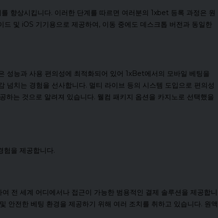
를 향상시킵니다. 이러한 단계를 따르면 여러분의 1xbet 등록 과정은 원
이드 및 iOS 기기용으로 제공하여, 이동 중에도 데스크톱 버전과 동일한
은 성능과 사용 편의성에 최적화되어 있어 1xBet에서의 모바일 베팅을
 넘치는 경험을 선사합니다. 멀티 라이브 등의 시스템 도입으로 편의성
제공하는 것으로 알려져 있습니다. 웰컴 패키지 옵션을 카지노로 선택했을
 경험을 제공합니다.
력하여 전 세계 어디에서나 접근이 가능한 범용적인 결제 솔루션을 제공합니
 및 안전한 베팅 환경을 제공하기 위해 여러 조치를 취하고 있습니다. 원액