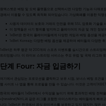
원엑스벳은 베팅 및 도박 플랫폼으로 선택하시면 다양한 기능과 다채로운 경
경에서 이용할 수 있도록 최적화 되어있습니다. 가상화폐를 이용한 익명성
사용자 데이터의 보호와 거래의 안전을 위해 SSL 암호화 기술을 
이 정책들은 사기 행위를 방지하고 플레이어의 자금 및 개인 정보
1xBet은 한국의 플레이어들에게 다양한 게임과 베팅 옵션을 제공
1xBet Korea는 다양한 베팅 옵션을 제공하여 베터들의 다양한 
1xBet은 하루 평균 약 200개의 스포츠 이벤트를 실시간으로 스트리밍하
트리밍됩니다. 이 라이브 스트리밍 서비스는 주요 유럽 및 국제 리그와
단계 Four: 자금 입금하기
여기에서 관심있는 프로모션을 클릭하고 보유 시점, 보너스 베팅 조건을
웹 사이트 나 앱을 통해 프로필을 만들 수 있습니다. 이것은 고객이1XB
한국의 베터들이 1xBet에서 수익성을 높이기 위해 효과적인 베팅 전략을
«[newline]NHL과 같은 리그를 포함한 아이스하키는 베터들에게 빠
니다. 1xBet은 한국에서 공식 라이센스를 보유하고 있지 않지만, 많은 