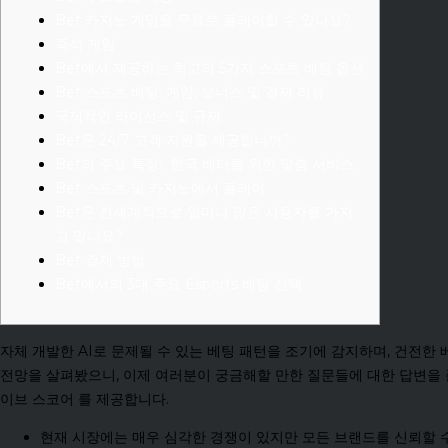
Bet 카지노 게임을 무료로 플레이할 수 있나요?
즉석 게임
Bet에서 제공하는 최고의 5가지 스포츠 베팅 옵션
Bet 스포츠 베팅: 게임, 보너스 및 결제 리뷰
국제적인 라이선스 및 규제
Bet은 24/7 고객 지원을 제공합니까?
Bet의 주요 특징: ͏ 한국 베터를 위한 맞춤 서비스
Bet 스포츠 및 카지노에서 플레이
Bet은 전세계적으로 얼마나 많은 사용자를 가지
고 있나요?
Bet 결제 방법
Bet에서의 3대 주요 Esports 베팅 선택
자체 개발한 AI로 문제될 수 있는 베팅 패턴을 조기에 감지하며, 건전한 베
전망을͏ 살͏펴봤으니, 이͏제 여러분이 궁금해할 만͏한 질문들에 대한 답변
이브 스코어 를 제공합니다.
현재 시장에는 매우 심각한 경쟁이 있지만 모든 브랜드를 신뢰할 수