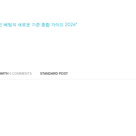
라인 베팅의 새로운 기준 종합 가이드 2024″
베팅의 새로운 기준 종합 가이드 2
WITH
0 COMMENTS
STANDARD POST