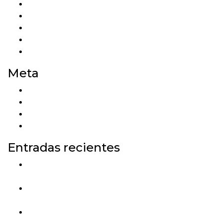
ysftesisat.com 2
Στοιχηματικές
Комета Казино
сателлиты
카지노사이트 – onlifezone.com
Meta
Acceder
Feed de entradas
Feed de comentarios
WordPress.org
Entradas recientes
Migliori Siti Slot Online 2026: vantaggi del gioco
mobile nei casinò ADM
Technologie im Glücksspiel Wie Innovationen die
Spielwelt revolutionieren
I migliori nuovi casino online 2026: come garantire