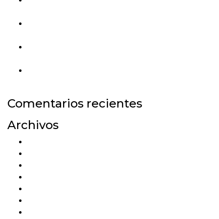
Technologie im Glücksspiel Wie Innovationen die
Spielwelt revolutionieren
I migliori nuovi casino online 2026: come garantire
prelievi rapidi e sicuri
Maximize your winnings with Best Bitcoin Casino
Australia: understanding payout speeds and RTP
Top Casas de Apostas Portugal: os bónus que você
não pode perder este ano
Comentarios recientes
Archivos
agosto 2026
julio 2026
junio 2026
mayo 2026
octubre 2025
septiembre 2025
agosto 2025