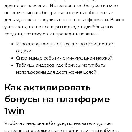
другие развлечения. Использование бонусов казино
позволяет играть без риска потерять собственные
деньги, а также получить опыт в новых форматах. Важно
учитывать, что не все игры подходят для бонусных
средств, поэтому стоит проверить правила.
Игровые автоматы с высоким коэффициентом
отдачи.
Спортивные события с минимальной маржой.
Таблицы лидеров, где бонусы могут быть
использованы для достижения целей.
Как активировать
бонусы на платформе
1win
Чтобы активировать бонусы, пользователь должен
выполнить несколько шагов: войти в личный кабинет,