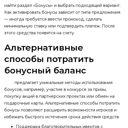
найти раздел «Бонусы» и выбрать подходящий вариант.
Как активировать бонусы зависит от типа предложения
— иногда требуется ввести промокод, сделать
минимальную ставку или подтвердить платеж. После
этого средства появятся на счету.
Альтернативные
способы потратить
бонусный баланс
1вин
предлагает уникальные методы использования
бонусов, например, участие в конкурсе за призы,
покупку акций в партнерских проектах или обмен на
подарочные карты. Альтернативные способы потратить
бонусы позволяют расширить возможности игроков и
избежать быстрого истечения срока действия средств.
Поддержка благотворительных ивентов с