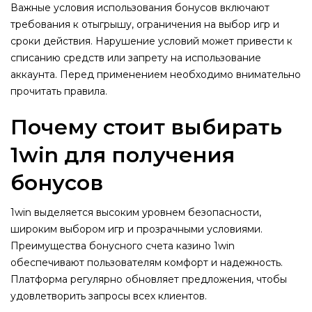
Важные условия использования бонусов включают
требования к отыгрышу, ограничения на выбор игр и
сроки действия. Нарушение условий может привести к
списанию средств или запрету на использование
аккаунта. Перед применением необходимо внимательно
прочитать правила.
Почему стоит выбирать
1win для получения
бонусов
1win выделяется высоким уровнем безопасности,
широким выбором игр и прозрачными условиями.
Преимущества бонусного счета казино 1win
обеспечивают пользователям комфорт и надежность.
Платформа регулярно обновляет предложения, чтобы
удовлетворить запросы всех клиентов.