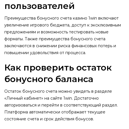
пользователей
Преимущества бонусного счета казино 1win включают
увеличение игрового бюджета, доступ к эксклюзивным
предложениям и возможность тестировать новые
форматы. Также преимущества бонусного счета
заключаются в снижении риска финансовых потерь и
повышении удовольствия от процесса.
Как проверить остаток
бонусного баланса
Остаток бонусного счета можно увидеть в разделе
«Личный кабинет» на сайте 1win. Достаточно
авторизоваться и перейти в соответствующий раздел.
Платформа автоматически отображает текущее
состояние счета и срок действия бонусов.