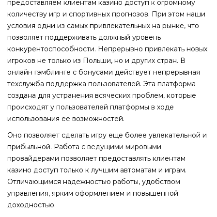
предоставляем клиентам казино доступ к огромному
количеству игр и спортивных прогнозов. При этом наши
условия одни из самых привлекательных на рынке, что
позволяет поддерживать должный уровень
конкурентоспособности. Непрерывно привлекать новых
игроков не только из Польши, но и других стран. В
онлайн гэмблинге с бонусами действует непрерывная
техслужба поддержка пользователей. Эта платформа
создана для устранения всяческих проблем, которые
происходят у пользователей платформы в ходе
использования её возможностей.
Оно позволяет сделать игру еще более увлекательной и
прибыльной. Работа с ведущими мировыми
провайдерами позволяет предоставлять клиентам
казино доступ только к лучшим автоматам и играм.
Отличающимся надежностью работы, удобством
управления, ярким оформлением и повышенной
доходностью.