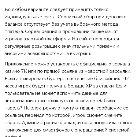
Во любом варианте следует применять только
индивидуальные счета. Сервисный сбор при депозите
баланса отсутствует без учета выбранного метода
платежа. Соревнования и промоакции также манят
игроков азартной платформы. На сайте проводятся
регулярные розыгрыши с значительными призами и
высокими возможностями на выигрыш.
Приложение можно установить с официального зеркала
казино 7К или по прямой ссылке из новостной рассылки.
Если активировать бустер, то в течение ближайших 1-12
часов игрок будет получать больше ХР за ставки. Если
пользователь не может вспомнить данные для
авторизации, стоит кликнуть по клавише «Забыли
пароль? На электронную почту отправят сообщение со
ссылкой, перейдя по которой, игрок сможет сменить
пароль. Администрация площадки пока выпустила только
приложение для смартфонов с операционной системой