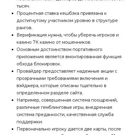
тысяч.
Процентная ставка кешбэка привязана к
достигнутому участником уровню в структуре
рангов.
Верификация нужна, чтобы уберечь игроков и
казино 7К казино от мошенников.
Основным достоинством портативного
приложения является вмонтированная функция
обхода блокировок.
Провайдер предоставляет надежные акции с
прозрачными требованиями включения и
вэйджера, которые описаны тщательно в
определенном разделе сайта.
Например, совершенная система поощрений,
различные гемблинговые игры, внедренная
система преданности, качественная служба
поддержки.
Первоначально игроку дается две карты, после