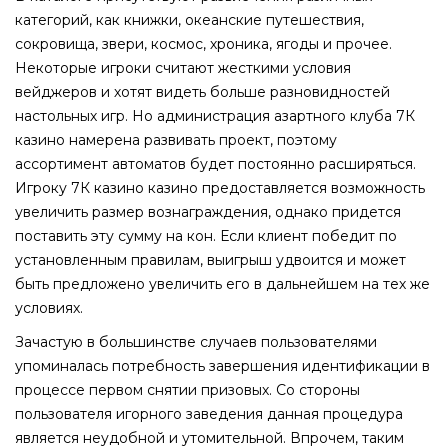
категорий, как книжки, океанские путешествия,
сокровища, звери, космос, хроника, ягоды и прочее.
Некоторые игроки считают жесткими условия
вейджеров и хотят видеть больше разновидностей
настольных игр. Но администрация азартного клуба 7К
казино намерена развивать проект, поэтому
ассортимент автоматов будет постоянно расширяться.
Игроку 7К казино казино предоставляется возможность
увеличить размер вознаграждения, однако придется
поставить эту сумму на кон. Если клиент победит по
установленным правилам, выигрыш удвоится и может
быть предложено увеличить его в дальнейшем на тех же
условиях.
Зачастую в большинстве случаев пользователями
упоминалась потребность завершения идентификации в
процессе первом снятии призовых. Со стороны
пользователя игорного заведения данная процедура
является неудобной и утомительной. Впрочем, таким