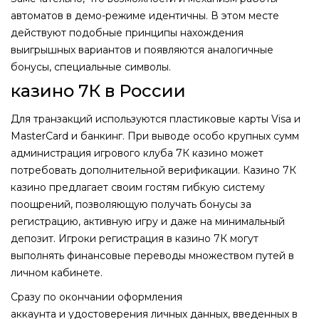
автоматов в демо-режиме идентичны. В этом месте
действуют подобные принципы нахождения
выигрышных вариантов и появляются аналогичные
бонусы, специальные символы.
казино 7К в России
Для транзакций используются пластиковые карты Visa и
MasterCard и банкинг. При выводе особо крупных сумм
администрация игрового клуба 7К казино может
потребовать дополнительной верификации. Казино 7К
казино предлагает своим гостям гибкую систему
поощрений, позволяющую получать бонусы за
регистрацию, активную игру и даже на минимальный
депозит. Игроки регистрация в казино 7К могут
выполнять финансовые переводы множеством путей в
личном кабинете.
Сразу по окончании оформления
вход на сайт казино 7К
аккаунта и удостоверения личных данных, введенных в