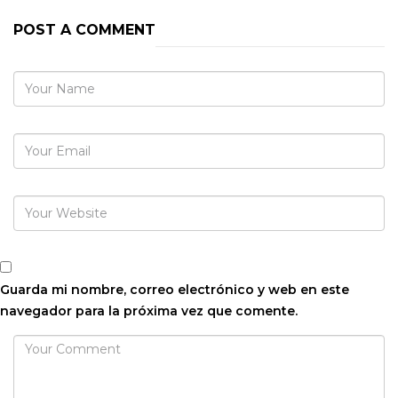
POST A COMMENT
Guarda mi nombre, correo electrónico y web en este
navegador para la próxima vez que comente.