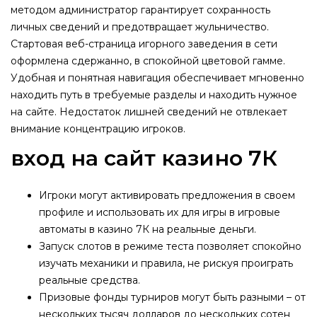
методом администратор гарантирует сохранность
личных сведений и предотвращает жульничество.
Стартовая веб-страница игорного заведения в сети
оформлена сдержанно, в спокойной цветовой гамме.
Удобная и понятная навигация обеспечивает мгновенно
находить путь в требуемые разделы и находить нужное
на сайте. Недостаток лишней сведений не отвлекает
внимание концентрацию игроков.
вход на сайт казино 7К
Игроки могут активировать предложения в своем
профиле и использовать их для игры в игровые
автоматы в казино 7К на реальные деньги.
Запуск слотов в режиме теста позволяет спокойно
изучать механики и правила, не рискуя проиграть
реальные средства.
Призовые фонды турниров могут быть разными – от
нескольких тысяч долларов до нескольких сотен