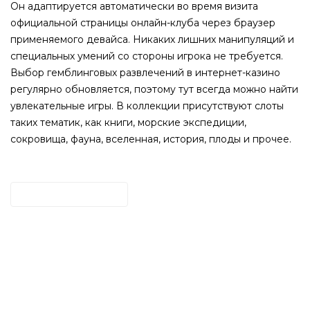
Он адаптируется автоматически во время визита
официальной страницы онлайн-клуба через браузер
применяемого девайса. Никаких лишних манипуляций и
специальных умений со стороны игрока не требуется.
Выбор гемблинговых развлечений в интернет-казино
регулярно обновляется, поэтому тут всегда можно найти
увлекательные игры. В коллекции присутствуют слоты
таких тематик, как книги, морские экспедиции,
сокровища, фауна, вселенная, история, плоды и прочее.
Казино 7К В России
PREVIOUS POST
NEXT POST