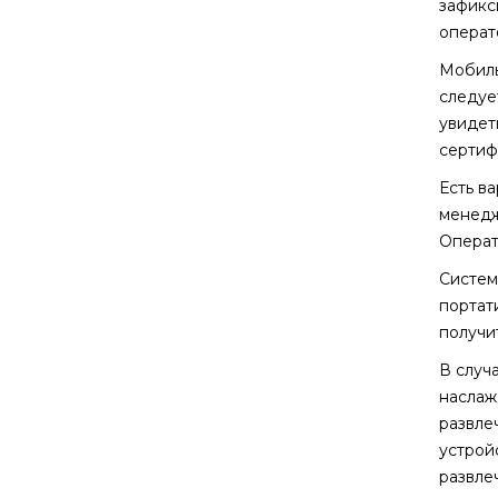
1win India
зафикс
операт
1WIN Official In Russia
Мобиль
1win Turkiye
следуе
увидет
1win uzbekistan
сертиф
1win-oyna
Есть в
менедж
1win-uz-kirish.org
Операт
1winRussia
Систем
портат
1xbet
получит
1xbet casino BD
В случ
наслаж
1xbet Casino Russia
развле
устрой
1xbet india
развле