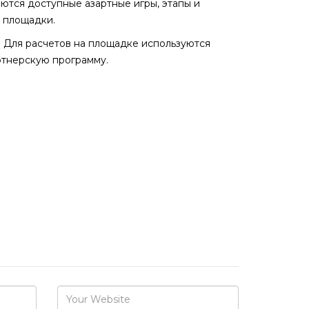
ются доступные азартные игры, этапы и
ы площадки.
. Для расчетов на площадке используются
ртнерскую программу.
NEXT POST