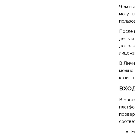
Чем вы
agosto 2023
могут 
пользо
octubre 2022
После 
septiembre 2022
деньги
дополн
agosto 2022
лиценз
julio 2022
В Личн
можно 
junio 2022
казино
mayo 2022
вхо
abril 2022
В мага
платфо
febrero 2017
провер
соотве
Е
CATEGORÍAS