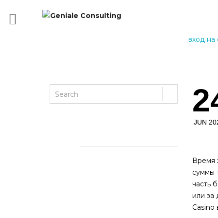
Blog Single
Geniale Consulting
>
Blog
>
other
>
вход на
2
JUN 20
ENTRADAS RECIENTES
Время 
Magyar Online Casino: gyors
суммы 
kifizetések és biztonságos
часть 
tranzakciók
или за
Casino
Maximize your gaming with high