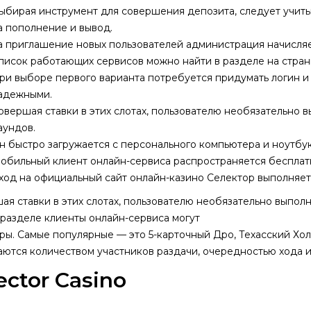
ыбирая инструмент для совершения депозита, следует учиты
а пополнение и вывод.
а приглашение новых пользователей администрация начисля
писок работающих сервисов можно найти в разделе на стран
ри выборе первого варианта потребуется придумать логин и 
адежными.
овершая ставки в этих слотах, пользователю необязательно 
аундов.
н быстро загружается с персонального компьютера и ноутбук
обильный клиент онлайн-сервиса распространяется бесплат
ход на официальный сайт онлайн-казино Селектор выполняетс
ая ставки в этих слотах, пользователю необязательно выполн
 разделе клиенты онлайн-сервиса могут
вход на сайт казино 
гры. Самые популярные — это 5-карточный Дро, Техасский Хо
аются количеством участников раздачи, очередностью хода 
ector Casino