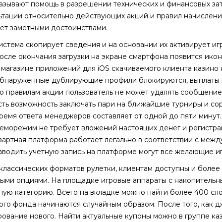
азывают помощь в разрешении технических и финансовых за
ьтации относительно действующих акций и правил начислени
ет заметными достоинствами.
истема скопирует сведения и на основании их активирует игр
осле окончания загрузки на экране смартфона появится икон
 магазине приложений для iOS скачиваемого клиента казино 
бнаруженные дублирующие профили блокируются, выплаты п
о правилам акции пользователь не может удалять сообщение 
сть возможность заключать пари на ближайшие турниры и со
ремя ответа менеджеров составляет от одной до пяти минут.
еморежим не требует вложений настоящих денег и регистра
зартная платформа работает легально в соответствии с меж
аводить учетную запись на платформе могут все желающие иг
классических форматов рулетки, клиентам доступны и более
ыми опциями. На площадке игровые аппараты с накопитель
ную категорию. Всего на вкладке можно найти более 400 сл
ого фонда начинаются случайным образом. После того, как д
ование нового. Найти актуальные купоны можно в группе каз