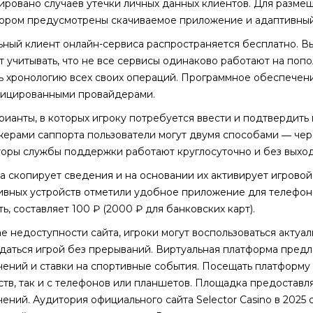
ировано случаев утечки личных данных клиентов. Для разме
ором предусмотрены скачиваемое приложение и адаптивный
ный клиент онлайн-сервиса распространяется бесплатно. В
т учитывать, что не все сервисы одинаково работают на попо
ь хронологию всех своих операций. Программное обеспечени
ицированными провайдерами.
арианты, в которых игроку потребуется ввести и подтвердить
ерами саппорта пользователи могут двумя способами ― чере
оры службы поддержки работают круглосуточно и без выход
а скопирует сведения и на основании их активирует игровой
ивных устройств отметили удобное приложение для телефон
ь, составляет 100 ₽ (2000 ₽ для банковских карт).
ае недоступности сайта, игроки могут воспользоваться актуа
даться игрой без прерываний. Виртуальная платформа предл
чений и ставки на спортивные события. Посещать платформу
ств, так и с телефонов или планшетов. Площадка предоставл
чений. Аудитория официального сайта Selector Casino в 2025