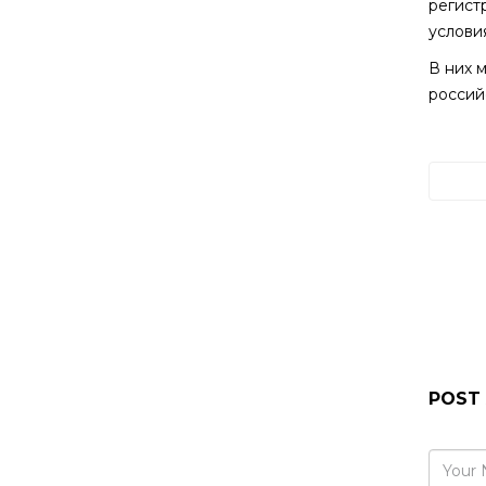
регист
1xbet Korea
услови
1xbet KR
В них 
россий
1xbet malaysia
1xbet Morocco
Офици
1xbet pt
1xbet Russian
PR
1xbet Russian Top
1xbet-kirish.com
2
POST
22bet
22Bet BD