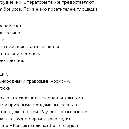
труднений. Операторы также предоставляют
я бонусов. По мнению посетителей, площадка
овой счет.
ка казино.
нет.
о ним приостанавливаются.
в течение 14 дней.
ревнования.
ции.
дународными правовыми нормами.
роки.
 экзотические виды с дополнительными
ными призовыми фондами вынесены в
отов с джекпотами. Раунды с розыгрышем
жекпот будет сорван, происходит
ино ВКонтакте или чат-боте Telegram.