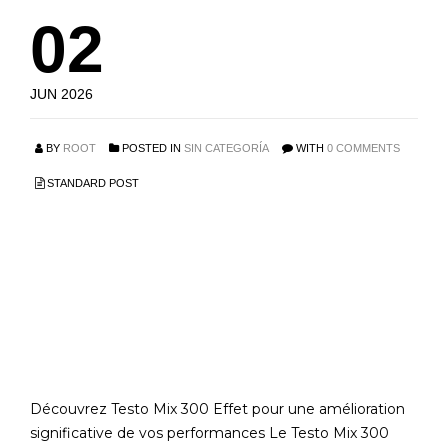
02
JUN 2026
BY
ROOT
POSTED IN
SIN CATEGORÍA
WITH
0 COMMENTS
STANDARD POST
Testo Mix 300 Effet Un
allié incontournable
pour vos performances
sportives
Découvrez Testo Mix 300 Effet pour une amélioration
significative de vos performances Le Testo Mix 300