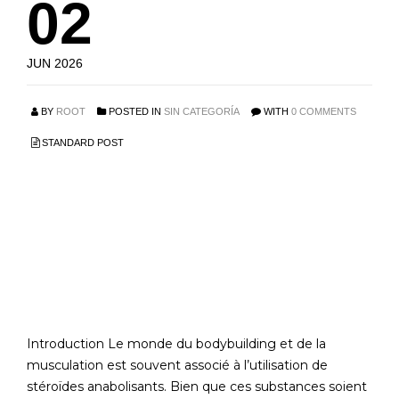
02
JUN 2026
BY
ROOT
POSTED IN
SIN CATEGORÍA
WITH
0 COMMENTS
STANDARD POST
Cours de stéroïdes
pour les femmes : Où
acheter en toute
sécurité ?
Introduction Le monde du bodybuilding et de la
musculation est souvent associé à l’utilisation de
stéroïdes anabolisants. Bien que ces substances soient