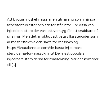
massökning
Att bygga muskelmassa är en utmaning som många
fitnessentusiaster och atleter står inför. För vissa kan
injicerbara steroider vara ett verktyg för att snabbare nå
sina mål. Men det är viktigt att veta vilka steroider som
är mest effektiva och säkra för massökning.
https://khatalamdad.com/de-basta-injicerbara-
steroiderna-for-massokning/ De mest populära
injicerbara steroiderna för massökning När det kommer
till […]
READ MORE