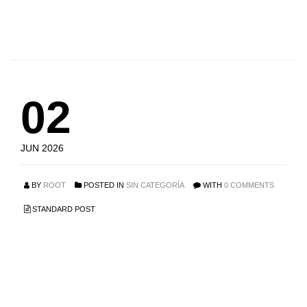
READ MORE
02
JUN 2026
BY
ROOT
POSTED IN
SIN CATEGORÍA
WITH
0 COMMENTS
STANDARD POST
Die Rolle von
Aromatasehemmern
im