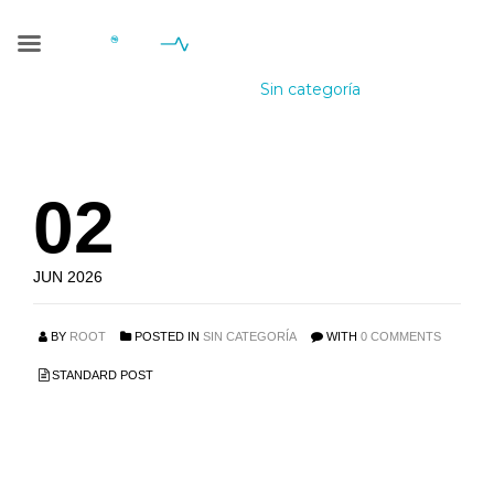
Sin categoría
Geniale Consulting
>
Blog
>
Sin categoría
02
JUN 2026
BY
ROOT
POSTED IN
SIN CATEGORÍA
WITH
0 COMMENTS
STANDARD POST
De bästa injicerbara
steroiderna för