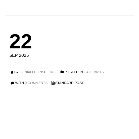
22
SEP 2025
BY
GENIALECONSULTING
POSTED IN
САТЕЛЛИТЫ
WITH
0 COMMENTS
STANDARD POST
Gioco Plinko: Come
Funziona Questo Live
Game, Con Giudizio»