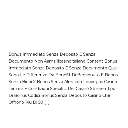
Con Assenza Di Invio
Documenti Not Aams
Azienda Vitivinicola
Petrucca E Vela
Bonus Immediato Senza Deposito E Senza
Documento Non Aams Ilcasinoitaliano Content Bonus
Immediato Senza Deposito E Senza Documento Quali
Sono Le Differenze Tra Benefit Di Benvenuto E Bonus
Senza Bidón? Bonus Senza Almacén Leovegas Casino
Termini E Condizioni Specifici Dei Casinò Stranieri Tipo
Di Bonus Codici Bonus Senza Deposito Casinò Che
Offrono Più Di 50 […]
READ MORE