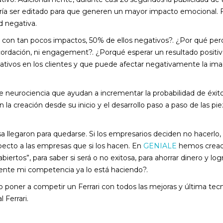
ría ser editado para que generen un mayor impacto emocional. F
d negativa.
 con tan pocos impactos, 50% de ellos negativos?. ¿Por qué per
cordación, ni engagement?. ¿Porqué esperar un resultado positi
ivos en los clientes y que puede afectar negativamente la ima
de neurociencia que ayudan a incrementar la probabilidad de éxit
 creación desde su inicio y el desarrollo paso a paso de las piez
a llegaron para quedarse. Si los empresarios deciden no hacerlo, 
specto a las empresas que si los hacen. En
GENIALE
hemos cread
 abiertos”, para saber si será o no exitosa, para ahorrar dinero y 
mente mi competencia ya lo está haciendo?.
to poner a competir un Ferrari con todos las mejoras y última tec
l Ferrari.