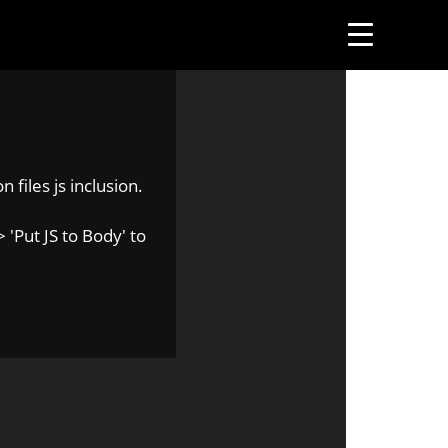
 files js inclusion.
 'Put JS to Body' to