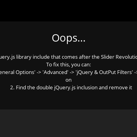
Oops...
y.js library include that comes after the Slider Revolution
To fix this, you can:
ral Options' -> 'Advanced' -> 'jQuery & OutPut Filters' ->
on
2. Find the double jQuery.js inclusion and remove it