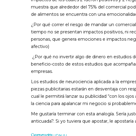
muestra que alrededor del 75% del comercial pod
de alimentos se encuentra con una emocionalida
¿Por qué correr el riesgo de mandar un comercial
tiempo no se presentan impactos positivos, ni re
personas, que genera emociones e impactos negat
afectivo)
¿Por qué no invertir algo de dinero en estudios 
beneficio-costo de estos estudios que acompañan la
empresas.
Los estudios de neurociencia aplicada a la empres
piezas publicitarias estarán en desventaja con re
cual le permitirá lanzar su publicidad “con los ojos
la ciencia para apalancar mi negocio si probable
Me gustaría terminar con esta analogía. Sería jus
anticuada?. Si yo tuviera que apostar, le apostaría a
Compartir
VER G-JOURNAL