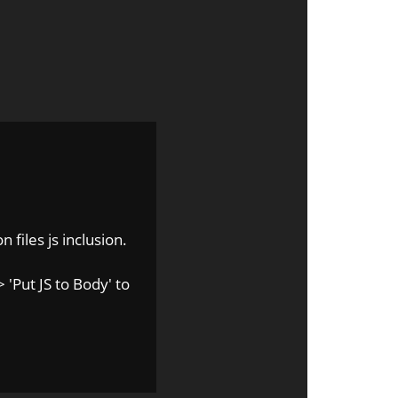
 files js inclusion.
 'Put JS to Body' to