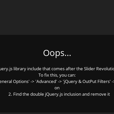
Oops...
y.js library include that comes after the Slider Revolution
To fix this, you can:
ral Options' -> 'Advanced' -> 'jQuery & OutPut Filters' ->
on
2. Find the double jQuery.js inclusion and remove it