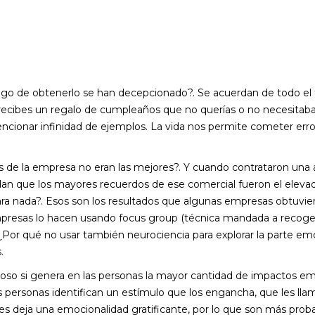
ego de obtenerlo se han decepcionado?. Se acuerdan de todo el
recibes un regalo de cumpleaños que no querías o no necesitaba
 mencionar infinidad de ejemplos. La vida nos permite cometer er
e la empresa no eran las mejores?. Y cuando contrataron una a
dan que los mayores recuerdos de ese comercial fueron el elevad
ra nada?. Esos son los resultados que algunas empresas obtuviero
 empresas lo hacen usando focus group (técnica mandada a recoger
o. ¿Por qué no usar también neurociencia para explorar la parte 
.
toso si genera en las personas la mayor cantidad de impactos e
 personas identifican un estímulo que los engancha, que les lla
les deja una emocionalidad gratificante, por lo que son más pro