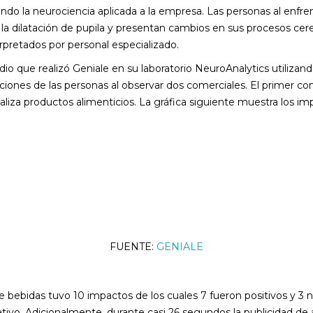
ando la neurociencia aplicada a la empresa. Las personas al enfr
 la dilatación de pupila y presentan cambios en sus procesos cer
rpretados por personal especializado.
o que realizó Geniale en su laboratorio NeuroAnalytics utilizando
ciones de las personas al observar dos comerciales. El primer co
a productos alimenticios. La gráfica siguiente muestra los impa
FUENTE:
GENIALE
 bebidas tuvo 10 impactos de los cuales 7 fueron positivos y 3 n
ativo. Adicionalmente, durante casi 26 segundos la publicidad d